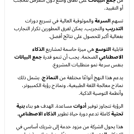
من
جمع البيانات
على نطاق واسع دون التعرض للحجب
أو التقييد.
تسهم
السرعة
والموثوقية العالية في تسريع دورات
التدريب
والتجريب. يمكن لفرق المطورين تكرار التجارب
بفعالية أكبر للحصول على نتائج أفضل.
قابلية
التوسع
هي ميزة حاسمة لمشاريع
الذكاء
الاصطناعي
الضخمة. يجب أن تنمو قدرة
جمع البيانات
بنفس سرعة نمو متطلبات المشروع.
يدعم هذا النهج أنواعًا مختلفة من
النماذج
. يشمل ذلك
نماذج معالجة اللغة الطبيعية، ونماذج رؤية الكمبيوتر،
وأنظمة التوصية الذكية.
الرؤية تتجاوز توفير
أدوات
مساعدة. الهدف هو بناء
بنية
تحتية
كاملة تدعم دورة حياة تطوير
الذكاء الاصطناعي
.
هذا يحول الشركة من مزود خدمة إلى شريك أساسي في