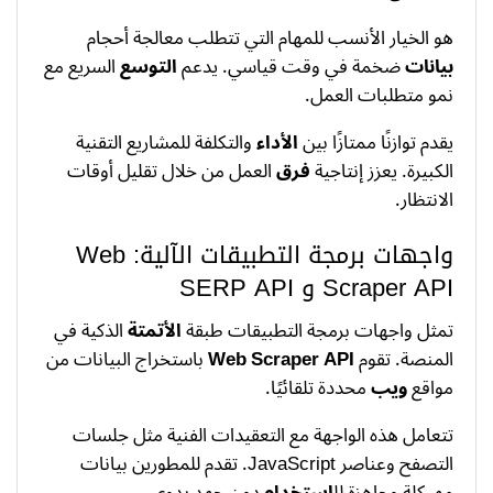
هو الخيار الأنسب للمهام التي تتطلب معالجة أحجام
بيانات
ضخمة في وقت قياسي. يدعم
التوسع
السريع مع
نمو متطلبات العمل.
يقدم توازنًا ممتازًا بين
الأداء
والتكلفة للمشاريع التقنية
الكبيرة. يعزز إنتاجية
فرق
العمل من خلال تقليل أوقات
الانتظار.
واجهات برمجة التطبيقات الآلية: Web
Scraper API و SERP API
تمثل واجهات برمجة التطبيقات طبقة
الأتمتة
الذكية في
المنصة. تقوم
Web Scraper API
باستخراج البيانات من
مواقع
ويب
محددة تلقائيًا.
تتعامل هذه الواجهة مع التعقيدات الفنية مثل جلسات
التصفح وعناصر JavaScript. تقدم للمطورين بيانات
مهيكلة وجاهزة لل
استخدام
دون جهد يدوي.