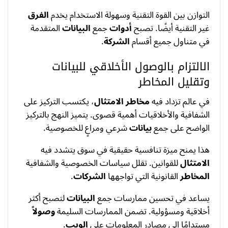
التوازن بين القوة التقنية وسهولة الاستخدام يخدم
الفرق
غير التقنية أيضًا. تصبح
أدوات
جمع
البيانات
المتقدمة
في متناول جميع أقسام
الشركة
.
الالتزام بالوصول الأخلاقي للبيانات
وتقليل المخاطر
في عالم تزداد فيه
مخاطر الامتثال
، يكتسب التركيز على
الشفافية والأخلاقيات أهمية قصوى. يتميز النهج بالتركيز
الواضح على جمع
بيانات
شرعي ومراعٍ للخصوصية.
هذا يمنح ميزة تنافسية حقيقية في سوق يتشدد فيه
الامتثال
للقوانين. تقلل سياسات الخصوصية والشفافية
المخاطر
القانونية التي تواجهها
الشركات
.
يساعد في تحسين ممارسات جمع
البيانات
لتصبح أكثر
أخلاقية ومسؤولية. تضمن الممارسات السليمة
وصولاً
مستدامًا إلى مصادر المعلومات على
الويب
.