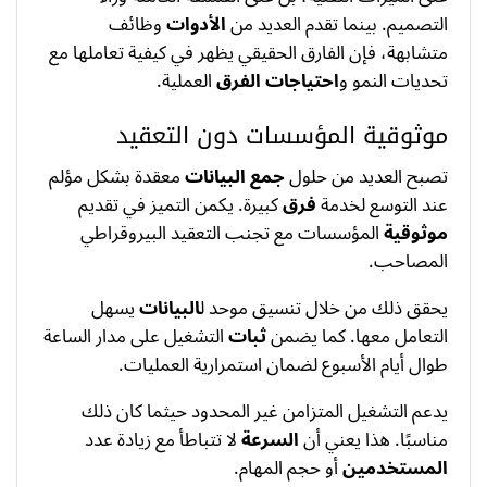
التصميم. بينما تقدم العديد من
الأدوات
وظائف
متشابهة، فإن الفارق الحقيقي يظهر في كيفية تعاملها مع
تحديات النمو و
احتياجات
الفرق
العملية.
موثوقية المؤسسات دون التعقيد
تصبح العديد من حلول
جمع البيانات
معقدة بشكل مؤلم
عند التوسع لخدمة
فرق
كبيرة. يكمن التميز في تقديم
موثوقية
المؤسسات مع تجنب التعقيد البيروقراطي
المصاحب.
يحقق ذلك من خلال تنسيق موحد ل
البيانات
يسهل
التعامل معها. كما يضمن
ثبات
التشغيل على مدار الساعة
طوال أيام الأسبوع لضمان استمرارية العمليات.
يدعم التشغيل المتزامن غير المحدود حيثما كان ذلك
مناسبًا. هذا يعني أن
السرعة
لا تتباطأ مع زيادة عدد
المستخدمين
أو حجم المهام.