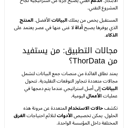
الابتكار.
الدعم
الفني يصبح جزءًا من استراتيجية نجاح
المشروع التقني.
المستقبل يخص من يملك
البيانات
الأفضل.
المنتج
الذي يوفرها يصبح
أداة
لا غنى عنها في عصر يعتمد على
الذكاء
.
مجالات التطبيق: من يستفيد
من ThorData؟
يمتد نطاق الفائدة من منصات جمع البيانات لتشمل
مجالات متعددة تتجاوز التوقعات التقليدية. تتحول
البيانات
إلى أصل استراتيجي عندما يتم دمجها في
عمليات
الأعمال
اليومية.
تكشف
حالات الاستخدام
المتعددة عن مرونة هذه
الحلول. يمكن تخصيص
الأدوات
لتلائم احتياجات
الفرق
المختلفة داخل المؤسسة الواحدة.