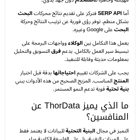
أما
SERP API
فتركز على تقديم نتائج محركات
البحث
بشكل منظم. توفر رؤى فورية عن ترتيب النتائج وحركة
البحث
على Google وغيره.
يعمل هذا التكامل بين
الوكلاء
وواجهات البرمجة على
تبسيط سير العمل بالكامل. يدعم
فرق
التسويق والتحليل
بمعلومات حديثة وقابلة للتنفيذ.
يجب على الشركات تقييم
احتياجاتها
بدقة قبل اختيار
المنتج
المناسب. المزيج الصحيح من هذه الأدوات يبني
بنية تحتية
قوية تدعم النمو المستمر.
ما الذي يميز ThorData عن
المنافسين؟
التميز في مجال
البنية التحتية
للبيانات لا يعتمد فقط
على الميزات التقنية، بل على الفلسفة الكامنة وراء