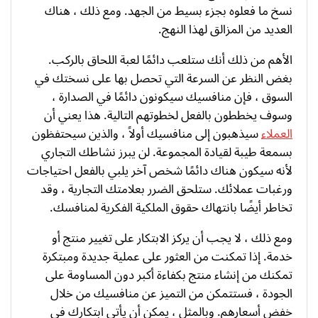
نسخ ما فعلوه بجزء بسيط من الجهد. ومع ذلك ، هناك
العديد من المزالق لهذا النهج.
الأهم من ذلك أنك ستلعب دائمًا لعبة اللحاق بالركب.
بغض النظر عن السرعة التي تحصل بها على نسختك في
السوق ، فإن منافسيك سيكونون دائمًا في الصدارة ،
وسوف يخططون بالفعل لخطوتهم التالية. هذا يعني أن
العملاء
سيذهبون إلى منافسيك أولاً ، والذين سيحتفظون
بسمعة طيبة لقيادة المجموعة. لن يبرز نشاطك التجاري
لأنه سيكون هناك دائمًا شخص آخر يلبي بالفعل احتياجات
ورغبات عملائك. ستلحق الضرر بعلامتك التجارية ، وقد
تخاطر أيضًا بانتهاك حقوق الملكية الفكرية لمنافسك.
ومع ذلك ، لا يجب أن يركز الابتكار على تغيير منتج أو
خدمة. إذا تمكنت من العثور على عملية جديدة ومبتكرة
تمكنك من إنشاء منتج بكفاءة أكبر دون المساومة على
الجودة ، فستتمكن من التميز عن منافسيك من خلال
خفض أسعارهم. وبالمثل ، يمكن أن يأتي ابتكارك في