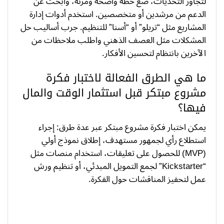
لتجاوز التحديات، ضع خطة واضحة ومرنة، وابحث عن
الدعم من مرشدين أو متخصصين. استخدم أدوات إدارة
المشاريع مثل “تريلو” أو “أسنا” للتنظيم. جرب أساليب حل
المشكلات مثل العصف الذهني واطلب ملاحظات من
الآخرين بانتظام لتحسين الأفكار.
ما هي الطرق الفعالة لاختبار فكرة
مشروع مبتكر قبل استثمار الوقت والمال
فيها؟
يمكن اختبار فكرة مشروع مبتكر عبر عدة طرق: إجراء
استطلاع رأي لجمهور مستهدف، إطلاق نموذج أولي
(MVP) للحصول على تعليقات، استخدام منصات مثل
“Kickstarter” لجمع التمويل المبدئي، أو تنظيم ورش
عمل لتحفيز المناقشات حول الفكرة.