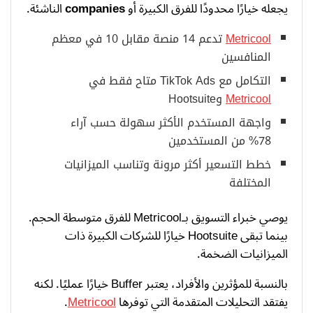
يجعله خيارًا محدودًا للفرق الكبيرة أو
companies
الناشئة.
Metricool
تدعم 14 منصة مقابل 10 في معظم
المنافسين
التكامل مع TikTok Ads متاح فقط في
Metricool
وHootsuite
واجهة المستخدم الأكثر سهولة حسب آراء
78% من المستخدمين
خطط التسعير أكثر مرونة وتناسب الميزانيات
المختلفة
يوصي خبراء التسويق بـMetricool للفرق متوسطة الحجم.
بينما تبقى Hootsuite خيارًا للشركات الكبيرة ذات
الميزانيات الضخمة.
بالنسبة للمؤثرين والأفراد، يعتبر Buffer خيارًا عمليًا. لكنه
يفتقد التحليلات المتقدمة التي توفرها
Metricool
.